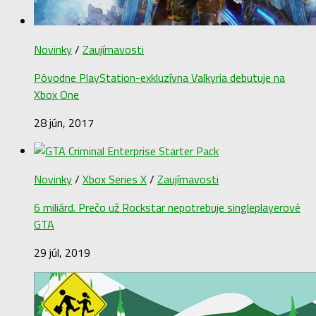
Novinky
/
Zaujímavosti
Pôvodne PlayStation-exkluzívna Valkyria debutuje na
Xbox One
28 jún, 2017
Novinky
/
Xbox Series X
/
Zaujímavosti
6 miliárd. Prečo už Rockstar nepotrebuje singleplayerové
GTA
29 júl, 2019