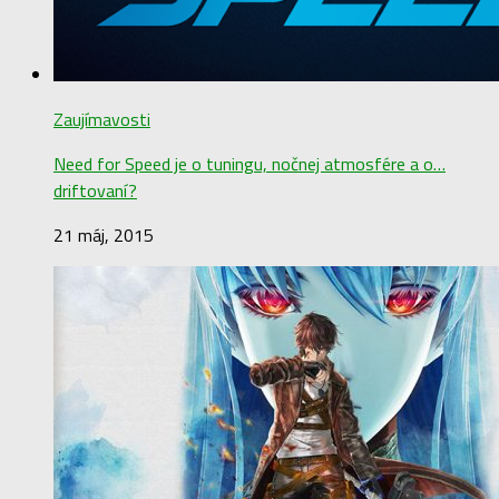
Zaujímavosti
Need for Speed je o tuningu, nočnej atmosfére a o…
driftovaní?
21 máj, 2015