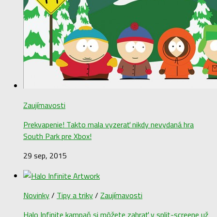
Zaujímavosti
Prekvapenie! Takto mala vyzerať nikdy nevydaná hra
South Park pre Xbox!
29 sep, 2015
Novinky
/
Tipy a triky
/
Zaujímavosti
Halo Infinite kampaň si môžete zahrať v split-screene už