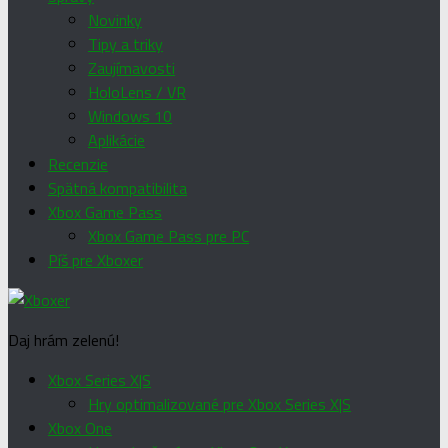
Novinky
Tipy a triky
Zaujímavosti
HoloLens / VR
Windows 10
Aplikácie
Recenzie
Spätná kompatibilita
Xbox Game Pass
Xbox Game Pass pre PC
Píš pre Xboxer
Daj hrám zelenú!
Xbox Series X|S
Hry optimalizované pre Xbox Series X|S
Xbox One