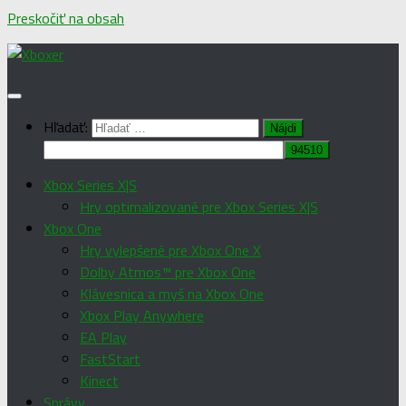
Preskočiť na obsah
Hľadať:
Xbox Series X|S
Hry optimalizované pre Xbox Series X|S
Xbox One
Hry vylepšené pre Xbox One X
Dolby Atmos™ pre Xbox One
Klávesnica a myš na Xbox One
Xbox Play Anywhere
EA Play
FastStart
Kinect
Správy