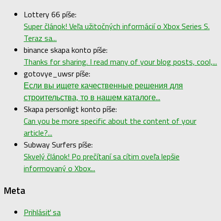
Lottery 66 píše:
Super článok! Veľa užitočných informácií o Xbox Series S.
Teraz sa...
binance skapa konto píše:
Thanks for sharing. I read many of your blog posts, cool,...
gotovye_uwsr píše:
Если вы ищете качественные решения для
строительства, то в нашем каталоге...
Skapa personligt konto píše:
Can you be more specific about the content of your
article?...
Subway Surfers píše:
Skvelý článok! Po prečítaní sa cítim oveľa lepšie
informovaný o Xbox...
Meta
Prihlásiť sa