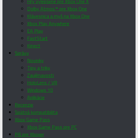
Hry vylepšené pre Xbox One X
Dolby Atmos™ pre Xbox One
Klávesnica a myš na Xbox One
Xbox Play Anywhere
EA Play
FastStart
Kinect
Správy
Novinky
Tipy a triky
Zaujímavosti
HoloLens / VR
Windows 10
Aplikácie
Recenzie
Spätná kompatibilita
Xbox Game Pass
Xbox Game Pass pre PC
Píš pre Xboxer