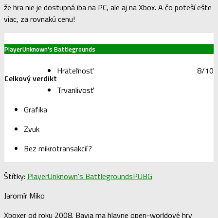
že hra nie je dostupná iba na PC, ale aj na Xbox. A čo poteší ešte
viac, za rovnakú cenu!
PlayerUnknown's Battlegrounds
Hrateľnosť
8/10
Celkový verdikt
Trvanlivosť
Grafika
Zvuk
Bez mikrotransakcií?
Štítky:
PlayerUnknown's Battlegrounds
PUBG
Jaromír Miko
Xboxer od roku 2008. Bavia ma hlavne open-worldové hry