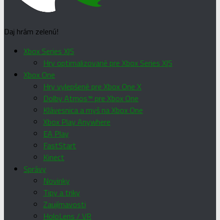
Daj hrám zelenú!
Xbox Series X|S
Hry optimalizované pre Xbox Series X|S
Xbox One
Hry vylepšené pre Xbox One X
Dolby Atmos™ pre Xbox One
Klávesnica a myš na Xbox One
Xbox Play Anywhere
EA Play
FastStart
Kinect
Správy
Novinky
Tipy a triky
Zaujímavosti
HoloLens / VR