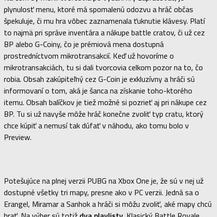
plynulosť menu, ktoré má spomalenú odozvu a hráč občas
špekuluje, či mu hra vôbec zaznamenala ťuknutie klávesy. Platí
to najmä pri správe inventára a nákupe battle cratov, či už cez
BP alebo G-Coiny, čo je prémiová mena dostupná
prostredníctvom mikrotransakcií. Keď už hovoríme o
mikrotransakciách, tu si dali tvorcovia celkom pozor na to, čo
robia. Obsah zakúpiteľný cez G-Coin je exkluzívny a hráči sú
informovaní o tom, aká je šanca na získanie toho-ktorého
itemu. Obsah balíčkov je tiež možné si pozrieť aj pri nákupe cez
BP. Tu si už navyše môže hráč konečne zvoliť typ cratu, ktorý
chce kúpiť a nemusí tak dúfať v náhodu, ako tomu bolo v
Preview.
Potešujúce na plnej verzii PUBG na Xbox One je, že sú v nej už
dostupné všetky tri mapy, presne ako v PC verzii. Jedná sa o
Erangel, Miramar a Sanhok a hráči si môžu zvoliť, aké mapy chcú
hrať. Na výber sú totiž
dva playlisty
. Klasický Battle Royale