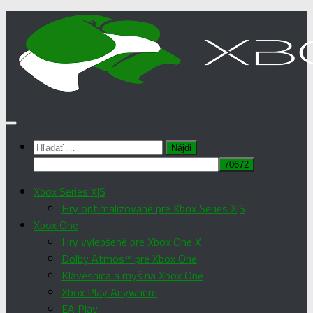
Preskočiť
na
obsah
Hľadať:
Xbox Series X|S
Hry optimalizované pre Xbox Series X|S
Xbox One
Hry vylepšené pre Xbox One X
Dolby Atmos™ pre Xbox One
Klávesnica a myš na Xbox One
Xbox Play Anywhere
EA Play