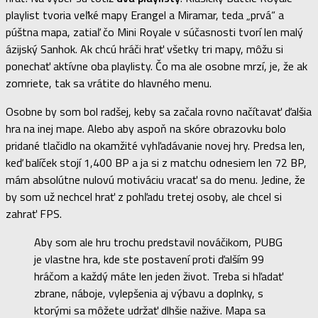
playlist tvoria veľké mapy Erangel a Miramar, teda „prvá“ a
púštna mapa, zatiaľ čo Mini Royale v súčasnosti tvorí len malý
ázijský Sanhok. Ak chcú hráči hrať všetky tri mapy, môžu si
ponechať aktívne oba playlisty. Čo ma ale osobne mrzí, je, že ak
zomriete, tak sa vrátite do hlavného menu.
Osobne by som bol radšej, keby sa začala rovno načítavať ďalšia
hra na inej mape. Alebo aby aspoň na skóre obrazovku bolo
pridané tlačidlo na okamžité vyhľadávanie novej hry. Predsa len,
keď balíček stojí 1,400 BP a ja si z matchu odnesiem len 72 BP,
mám absolútne nulovú motiváciu vracať sa do menu. Jedine, že
by som už nechcel hrať z pohľadu tretej osoby, ale chcel si
zahrať FPS.
Aby som ale hru trochu predstavil nováčikom, PUBG
je vlastne hra, kde ste postavení proti ďalším 99
hráčom a každý máte len jeden život. Treba si hľadať
zbrane, náboje, vylepšenia aj výbavu a doplnky, s
ktorými sa môžete udržať dlhšie nažive. Mapa sa