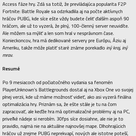
Access fáze hry. Zdá sa totiž, že prevládajúca popularita F2P
Fortnite: Battle Royale sa odzrkadlila aj na počte aktívnych
hráčov PUBG, kde síce ešte vždy budete čeliť ďalším aspoň 90
hráčom, ale už to vyzerá, že plný, 100-členný server neuvidíte.
Ale môžem sa mýliť a len som hral v nesprávnom čase.
Konieckoncov, hra má dedikované servery pre Európu, Áziu aj
Ameriku, takže môže platiť staré známe porekadlo
iný kraj, iný
mrav
.
Resumé
Po 9 mesiacoch od počiatočného vydania sa fenomén
PlayerUnknown’s Battlegrounds dostal aj na Xbox One vo svojej
plnej verzii, kde už máme možnosť vidieť, ako asi vyzerá finálna
optimalizácia hry. Priznám sa, že ešte stále je tu na čom
zapracovať, ale keďže hra má optimalizačné problémy aj na PC,
priveľké nádeje si nerobím. 30fps síce dosiahne, ale nie je to
pravidlo, najmä nie na aktuálne najnovšej mape. Dlhohrajúcich
hráčov už zrejme PUBG neprekvapí, nových ale istotne poteší,