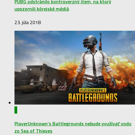
PUBG odstránilo kontroverzný item, na ktorý
upozornili kórejské médiá
23. júla 2018
0
PlayerUnknown’s Battlegrounds nebude využívať vodu
zo Sea of Thieves