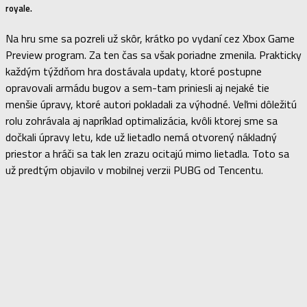
royale.
Na hru sme sa pozreli už skôr, krátko po vydaní cez Xbox Game
Preview program. Za ten čas sa však poriadne zmenila. Prakticky
každým týždňom hra dostávala updaty, ktoré postupne
opravovali armádu bugov a sem-tam priniesli aj nejaké tie
menšie úpravy, ktoré autori pokladali za výhodné. Veľmi dôležitú
rolu zohrávala aj napríklad optimalizácia, kvôli ktorej sme sa
dočkali úpravy letu, kde už lietadlo nemá otvorený nákladný
priestor a hráči sa tak len zrazu ocitajú mimo lietadla. Toto sa
už predtým objavilo v mobilnej verzii PUBG od Tencentu.