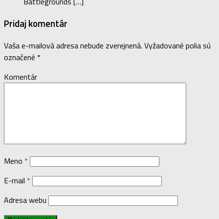
Battlegrounds […]
Pridaj komentár
Vaša e-mailová adresa nebude zverejnená.
Vyžadované polia sú
označené
*
Komentár
Meno
*
E-mail
*
Adresa webu