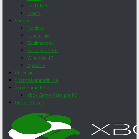
FastStart
Kinect
Správy
Novinky
Tipy a triky
Zaujímavosti
HoloLens / VR
Windows 10
Aplikácie
Recenzie
Spätná kompatibilita
Xbox Game Pass
Xbox Game Pass pre PC
Píš pre Xboxer