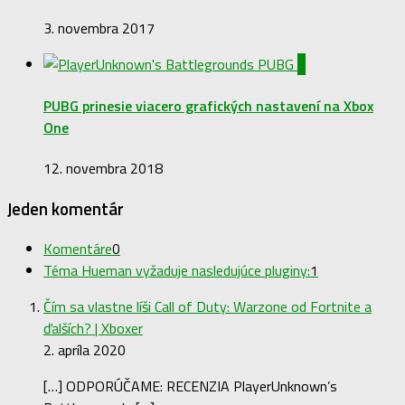
3. novembra 2017
0
PUBG prinesie viacero grafických nastavení na Xbox
One
12. novembra 2018
Jeden komentár
Komentáre
0
Téma Hueman vyžaduje nasledujúce pluginy:
1
Čím sa vlastne líši Call of Duty: Warzone od Fortnite a
ďalších? | Xboxer
2. apríla 2020
[…] ODPORÚČAME: RECENZIA PlayerUnknown’s