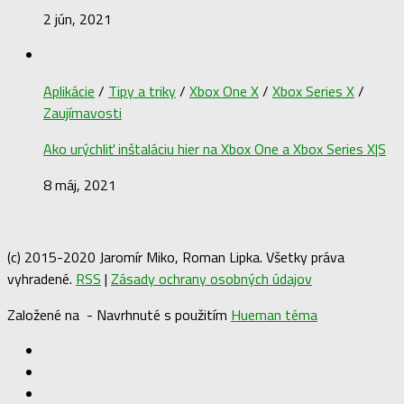
2 jún, 2021
Aplikácie
/
Tipy a triky
/
Xbox One X
/
Xbox Series X
/
Zaujímavosti
Ako urýchliť inštaláciu hier na Xbox One a Xbox Series X|S
8 máj, 2021
(c) 2015-2020 Jaromír Miko, Roman Lipka. Všetky práva
vyhradené.
RSS
|
Zásady ochrany osobných údajov
Založené na
- Navrhnuté s použitím
Hueman téma