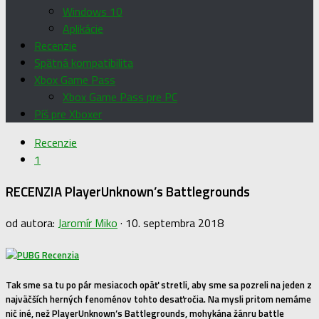
Windows 10
Aplikácie
Recenzie
Spätná kompatibilita
Xbox Game Pass
Xbox Game Pass pre PC
Píš pre Xboxer
Recenzie
1
RECENZIA PlayerUnknown’s Battlegrounds
od autora:
Jaromír Miko
·
10. septembra 2018
Tak sme sa tu po pár mesiacoch opäť stretli, aby sme sa pozreli na jeden z
najväčších herných fenoménov tohto desaťročia. Na mysli pritom nemáme
nič iné, než PlayerUnknown’s Battlegrounds, mohykána žánru battle