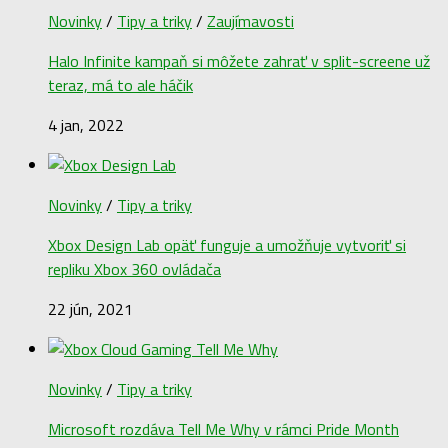
Novinky
/
Tipy a triky
/
Zaujímavosti
Halo Infinite kampaň si môžete zahrať v split-screene už
teraz, má to ale háčik
4 jan, 2022
Novinky
/
Tipy a triky
Xbox Design Lab opäť funguje a umožňuje vytvoriť si
repliku Xbox 360 ovládača
22 jún, 2021
Novinky
/
Tipy a triky
Microsoft rozdáva Tell Me Why v rámci Pride Month