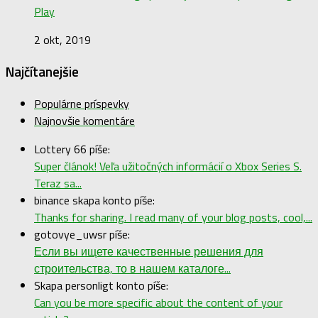
Play
2 okt, 2019
Najčítanejšie
Populárne príspevky
Najnovšie komentáre
Lottery 66 píše:
Super článok! Veľa užitočných informácií o Xbox Series S.
Teraz sa...
binance skapa konto píše:
Thanks for sharing. I read many of your blog posts, cool,...
gotovye_uwsr píše:
Если вы ищете качественные решения для
строительства, то в нашем каталоге...
Skapa personligt konto píše:
Can you be more specific about the content of your