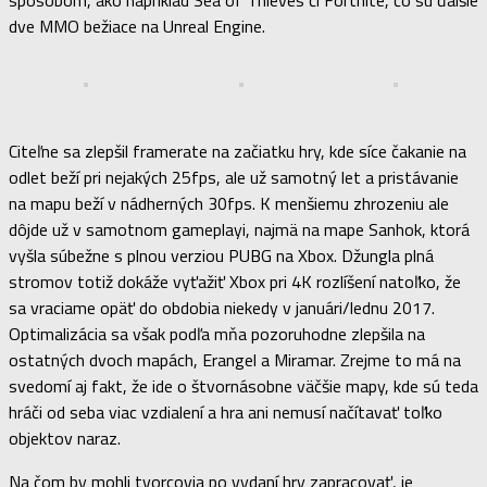
dve MMO bežiace na Unreal Engine.
Citeľne sa zlepšil framerate na začiatku hry, kde síce čakanie na
odlet beží pri nejakých 25fps, ale už samotný let a pristávanie
na mapu beží v nádherných 30fps. K menšiemu zhrozeniu ale
dôjde už v samotnom gameplayi, najmä na mape Sanhok, ktorá
vyšla súbežne s plnou verziou PUBG na Xbox. Džungla plná
stromov totiž dokáže vyťažiť Xbox pri 4K rozlíšení natoľko, že
sa vraciame opäť do obdobia niekedy v januári/lednu 2017.
Optimalizácia sa však podľa mňa pozoruhodne zlepšila na
ostatných dvoch mapách, Erangel a Miramar. Zrejme to má na
svedomí aj fakt, že ide o štvornásobne väčšie mapy, kde sú teda
hráči od seba viac vzdialení a hra ani nemusí načítavať toľko
objektov naraz.
Na čom by mohli tvorcovia po vydaní hry zapracovať, je