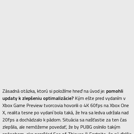
Zásadná otázka, ktorú si položíme hneď na úvod je:
pomohli
updaty k zlepšeniu optimalizácie?
Kým ešte pred vydaním v
Xbox Game Preview tvorcovia hovorili o 4K 60fps na Xbox One
X, realita tesne po vydaní bola taká, že hra sa ledva udržala nad
20fps a dochádzalo k pádom. Situácia sa našťastie za ten čas
zlepšila, ale nemôžeme povedať, že by PUBG oslnilo takým
spôsobom, ako napríklad Sea of Thieves či Fortnite, čo sú ďalšie