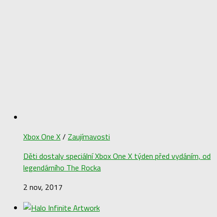
Xbox One X
/
Zaujímavosti
Děti dostaly speciální Xbox One X týden před vydáním, od
legendárního The Rocka
2 nov, 2017